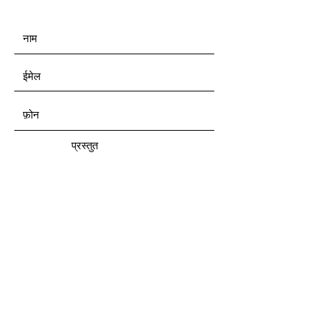
प्रस्तुत
पता
वंसोना एग्रोटेक, केयर किड्स स्कूल के पास,
देवपुर, छतरपुर
मध्य प्रदेश, 471201 में