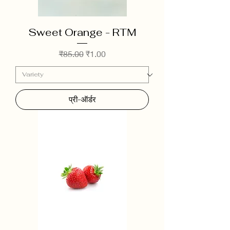
Sweet Orange - RTM
नियमित मूल्य
बिक्री मूल्य
₹85.00
₹1.00
प्री-ऑर्डर