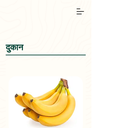
Ag
r
otech &
दुकान