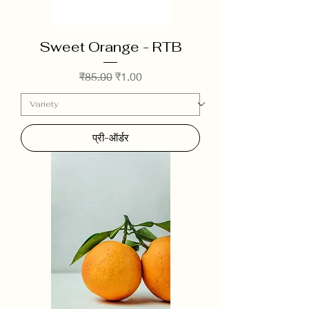
Sweet Orange - RTB
नियमित मूल्य
बिक्री मूल्य
₹85.00
₹1.00
प्री-ऑर्डर