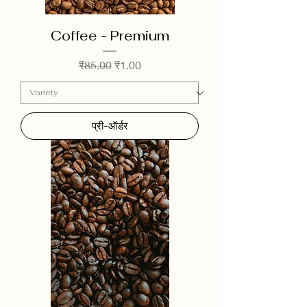
Coffee - Premium
नियमित मूल्य
बिक्री मूल्य
₹85.00
₹1.00
प्री-ऑर्डर