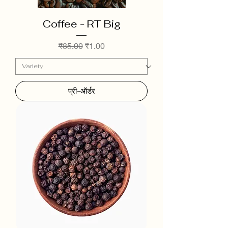
Coffee - RT Big
नियमित मूल्य
बिक्री मूल्य
₹85.00
₹1.00
प्री-ऑर्डर